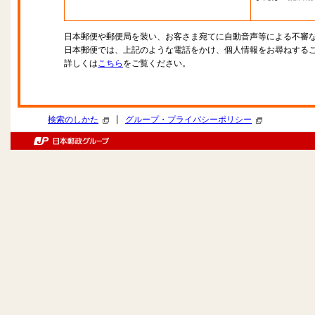
日本郵便や郵便局を装い、お客さま宛てに自動音声等による不審
日本郵便では、上記のような電話をかけ、個人情報をお尋ねする
詳しくは
こちら
をご覧ください。
|
検索のしかた
グループ・プライバシーポリシー