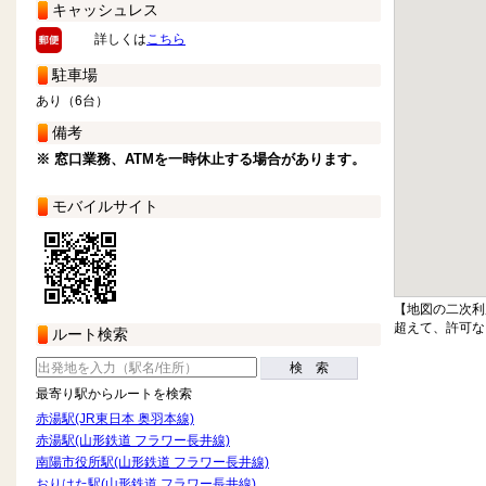
キャッシュレス
詳しくは
こちら
駐車場
あり（6台）
備考
※ 窓口業務、ATMを一時休止する場合があります。
モバイルサイト
【地図の二次利
超えて、許可な
ルート検索
検 索
最寄り駅からルートを検索
赤湯駅(JR東日本 奥羽本線)
赤湯駅(山形鉄道 フラワー長井線)
南陽市役所駅(山形鉄道 フラワー長井線)
おりはた駅(山形鉄道 フラワー長井線)