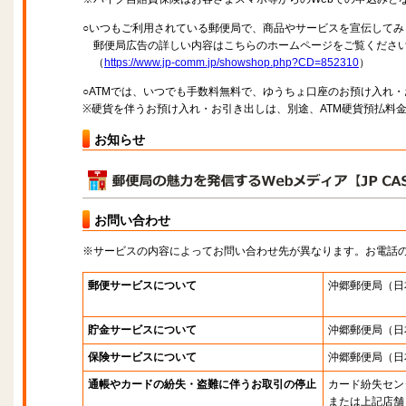
○いつもご利用されている郵便局で、商品やサービスを宣伝してみ
郵便局広告の詳しい内容はこちらのホームページをご覧くださ
（
https://www.jp-comm.jp/showshop.php?CD=852310
）
○ATMでは、いつでも手数料無料で、ゆうちょ口座のお預け入れ
※硬貨を伴うお預け入れ・お引き出しは、別途、ATM硬貨預払料
お知らせ
お問い合わせ
※サービスの内容によってお問い合わせ先が異なります。お電話
郵便サービスについて
沖郷郵便局
（日
貯金サービスについて
沖郷郵便局
（日
保険サービスについて
沖郷郵便局
（日
通帳やカードの紛失・盗難に伴うお取引の停止
カード紛失セン
または上記店舗