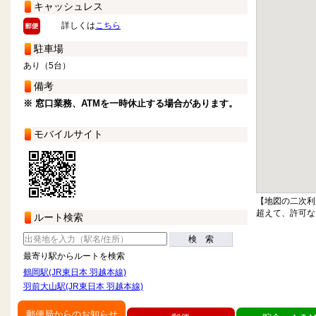
キャッシュレス
詳しくは
こちら
駐車場
あり（5台）
備考
※ 窓口業務、ATMを一時休止する場合があります。
モバイルサイト
【地図の二次利
超えて、許可な
ルート検索
検 索
最寄り駅からルートを検索
鶴岡駅(JR東日本 羽越本線)
羽前大山駅(JR東日本 羽越本線)
郵便局からのお知らせ