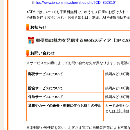
（
https://www.jp-comm.jp/showshop.php?CD=852810
）
○ATMでは、いつでも手数料無料で、ゆうちょ口座のお預け入れ
※硬貨を伴うお預け入れ・お引き出しは、別途、ATM硬貨預払料
お知らせ
お問い合わせ
※サービスの内容によってお問い合わせ先が異なります。お電話
郵便サービスについて
鶴岡みどり町郵
貯金サービスについて
鶴岡みどり町郵
保険サービスについて
鶴岡みどり町郵
通帳やカードの紛失・盗難に伴うお取引の停止
カード紛失セン
または上記店舗
日本郵便や郵便局を装い、お客さま宛てに自動音声等による不審