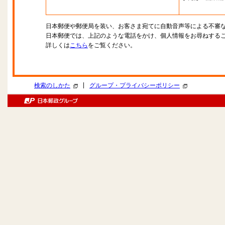
日本郵便や郵便局を装い、お客さま宛てに自動音声等による不審
日本郵便では、上記のような電話をかけ、個人情報をお尋ねする
詳しくは
こちら
をご覧ください。
|
検索のしかた
グループ・プライバシーポリシー