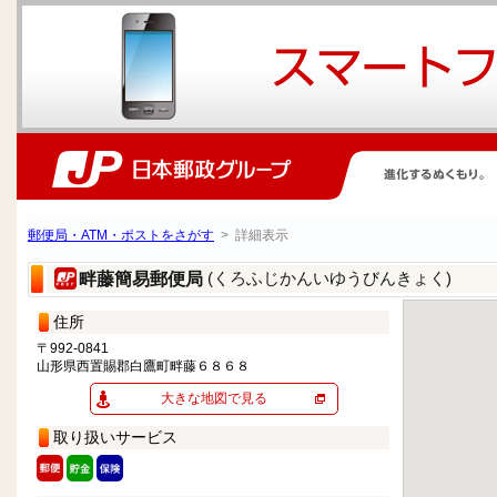
郵便局・ATM・ポストをさがす
> 詳細表示
(くろふじかんいゆうびんきょく)
畔藤簡易郵便局
住所
〒992-0841
山形県西置賜郡白鷹町畔藤６８６８
大きな地図で見る
取り扱いサービス