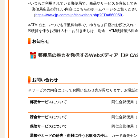
○いつもご利用されている郵便局で、商品やサービスを宣伝してみ
郵便局広告の詳しい内容はこちらのホームページをご覧くださ
（
https://www.jp-comm.jp/showshop.php?CD=860050
）
○ATMでは、いつでも手数料無料で、ゆうちょ口座のお預け入れ
※硬貨を伴うお預け入れ・お引き出しは、別途、ATM硬貨預払料
お知らせ
お問い合わせ
※サービスの内容によってお問い合わせ先が異なります。お電話
郵便サービスについて
阿仁合郵便局
（
貯金サービスについて
阿仁合郵便局
（
保険サービスについて
阿仁合郵便局
（
通帳やカードの紛失・盗難に伴うお取引の停止
カード紛失セン