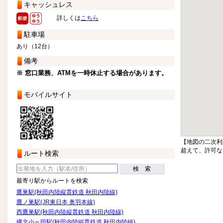
キャッシュレス
詳しくは
こちら
駐車場
あり（12台）
備考
※ 窓口業務、ATMを一時休止する場合があります。
モバイルサイト
【地図の二次利
超えて、許可な
ルート検索
検 索
最寄り駅からルートを検索
鷹巣駅(秋田内陸縦貫鉄道 秋田内陸線)
鷹ノ巣駅(JR東日本 奥羽本線)
西鷹巣駅(秋田内陸縦貫鉄道 秋田内陸線)
縄文小ヶ田駅(秋田内陸縦貫鉄道 秋田内陸線)