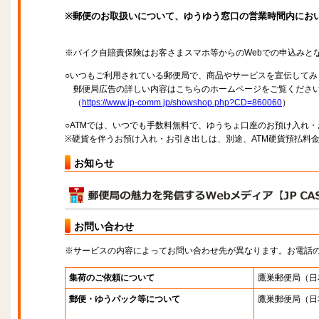
※郵便のお取扱いについて、ゆうゆう窓口の営業時間内にお
※バイク自賠責保険はお客さまスマホ等からのWebでの申込みと
○いつもご利用されている郵便局で、商品やサービスを宣伝してみ
郵便局広告の詳しい内容はこちらのホームページをご覧くださ
（
https://www.jp-comm.jp/showshop.php?CD=860060
）
○ATMでは、いつでも手数料無料で、ゆうちょ口座のお預け入れ
※硬貨を伴うお預け入れ・お引き出しは、別途、ATM硬貨預払料
お知らせ
お問い合わせ
※サービスの内容によってお問い合わせ先が異なります。お電話
集荷のご依頼について
鷹巣郵便局
（日
郵便・ゆうパック等について
鷹巣郵便局
（日