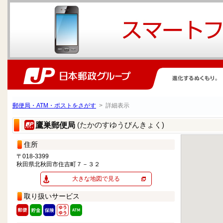
郵便局・ATM・ポストをさがす
> 詳細表示
(たかのすゆうびんきょく)
鷹巣郵便局
住所
〒018-3399
秋田県北秋田市住吉町７－３２
大きな地図で見る
取り扱いサービス