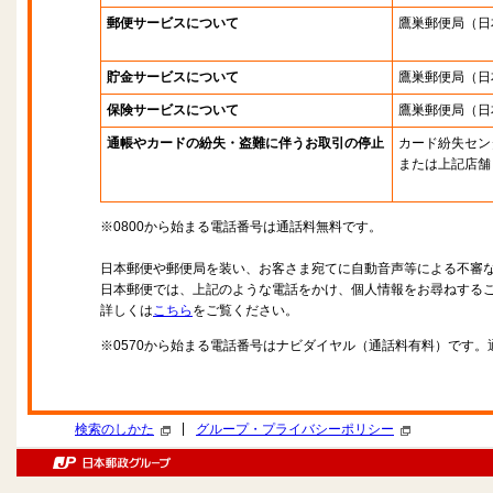
郵便サービスについて
鷹巣郵便局
（日
貯金サービスについて
鷹巣郵便局
（日
保険サービスについて
鷹巣郵便局
（日
通帳やカードの紛失・盗難に伴うお取引の停止
カード紛失セン
または上記店舗
※0800から始まる電話番号は通話料無料です。
日本郵便や郵便局を装い、お客さま宛てに自動音声等による不審
日本郵便では、上記のような電話をかけ、個人情報をお尋ねする
詳しくは
こちら
をご覧ください。
※0570から始まる電話番号はナビダイヤル（通話料有料）です
|
検索のしかた
グループ・プライバシーポリシー