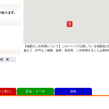
があります。
【地図の二次利用について】このページで公開している地図及び
超えて、許可なく複製、改変、送信等、二次利用することは著作
検 索
ゆう窓口）
貯金・ＡＴＭ
保険