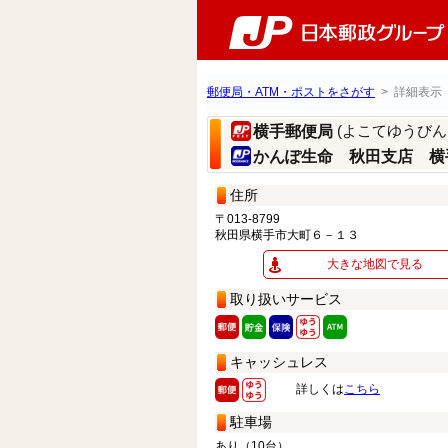
郵便局・ATM・ポストをさがす
> 詳細表示
(よこてゆうびん
横手郵便局
かんぽ生命 秋田支店 横
住所
〒013-8799
秋田県横手市大町６－１３
大きな地図で見る
取り扱いサービス
キャッシュレス
詳しくは
こちら
駐車場
あり（10台）