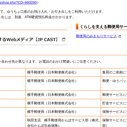
howshop.php?CD=860090
）
料で、ゆうちょ口座のお預け入れ・お引き出しをご利用いただけます。
出しは、別途、ATM硬貨預払料金がかかります。
くらしを支える郵便局サ
郵便局のみまもりサービス
い合わせ先が異なります。お電話のおかけ間違いにご注意ください。
横手郵便局
（日本郵便株式会社）
集荷のご依頼に
横手郵便局
（日本郵便株式会社）
郵便・ゆうパッ
横手郵便局
（日本郵便株式会社）
郵便サービスに
横手郵便局
（日本郵便株式会社）
貯金サービスに
横手郵便局
（日本郵便株式会社）
保険サービスに
秋田支店 横手郵便局かんぽサービス部（株式
保険サービスに
会社かんぽ生命保険）
部）