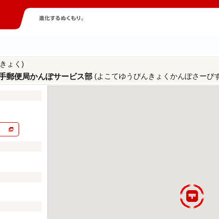
きょく)
(よこてゆうびんきょくかんぽさーびす
手郵便局かんぽサービス部