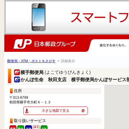
郵便局・ATM・ポストをさがす
> 詳細表示
(よこてゆうびんきょく)
横手郵便局
かんぽ生命 秋田支店 横手郵便局かんぽサービス
住所
〒013-8799
秋田県横手市大町６－１３
大きな地図で見る
取り扱いサービス