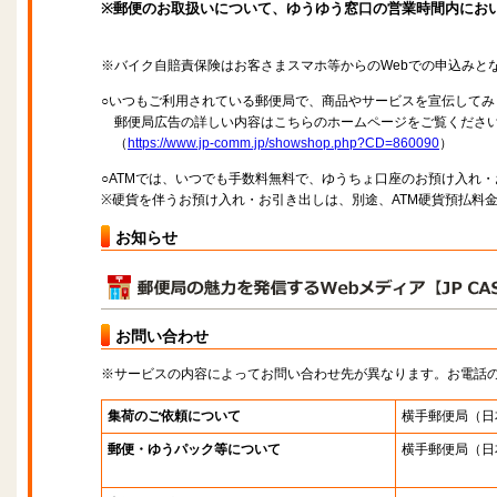
※郵便のお取扱いについて、ゆうゆう窓口の営業時間内にお
※バイク自賠責保険はお客さまスマホ等からのWebでの申込みと
○いつもご利用されている郵便局で、商品やサービスを宣伝してみ
郵便局広告の詳しい内容はこちらのホームページをご覧くださ
（
https://www.jp-comm.jp/showshop.php?CD=860090
）
○ATMでは、いつでも手数料無料で、ゆうちょ口座のお預け入れ
※硬貨を伴うお預け入れ・お引き出しは、別途、ATM硬貨預払料
お知らせ
お問い合わせ
※サービスの内容によってお問い合わせ先が異なります。お電話
集荷のご依頼について
横手郵便局
（日
郵便・ゆうパック等について
横手郵便局
（日