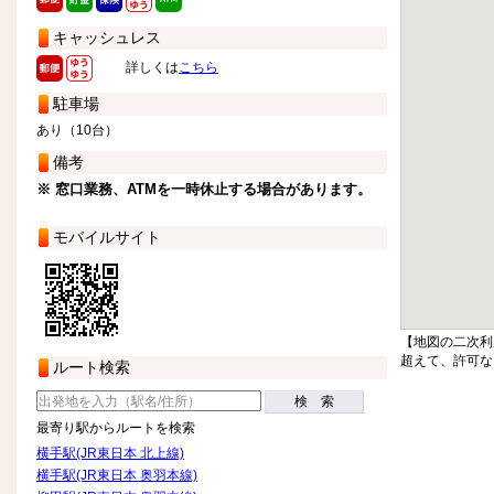
キャッシュレス
詳しくは
こちら
駐車場
あり（10台）
備考
※ 窓口業務、ATMを一時休止する場合があります。
モバイルサイト
【地図の二次利
超えて、許可な
ルート検索
検 索
最寄り駅からルートを検索
横手駅(JR東日本 北上線)
横手駅(JR東日本 奥羽本線)