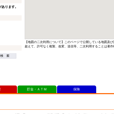
があります。
【地図の二次利用について】このページで公開している地図及び
超えて、許可なく複製、改変、送信等、二次利用することは著作
検 索
便
貯金・ＡＴＭ
保険