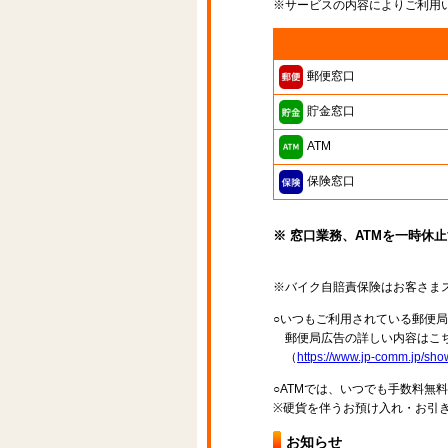
※サービスの内容によりご利用
郵便窓口
貯金窓口
ATM
保険窓口
※ 窓口業務、ATMを一時休
※バイク自賠責保険はお客さま
○いつもご利用されている郵便
郵便局広告の詳しい内容はこち
（
https://www.jp-comm.jp/s
○ATMでは、いつでも手数料無
※硬貨を伴うお預け入れ・お引き
お知らせ