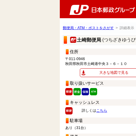
郵便局・ATM・ポストをさがす
> 詳細表示
(つちざきゆうび
土崎郵便局
住所
〒011-0946
秋田県秋田市土崎港中央３－６－１０
大きな地図で見る
取り扱いサービス
キャッシュレス
詳しくは
こちら
駐車場
あり（31台）