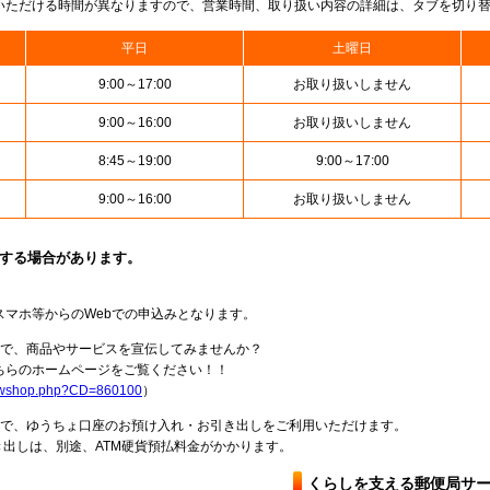
いただける時間が異なりますので、営業時間、取り扱い内容の詳細は、タブを切り
平日
土曜日
9:00～17:00
お取り扱いしません
9:00～16:00
お取り扱いしません
8:45～19:00
9:00～17:00
9:00～16:00
お取り扱いしません
止する場合があります。
スマホ等からのWebでの申込みとなります。
局で、商品やサービスを宣伝してみませんか？
らのホームページをご覧ください！！
howshop.php?CD=860100
）
料で、ゆうちょ口座のお預け入れ・お引き出しをご利用いただけます。
出しは、別途、ATM硬貨預払料金がかかります。
くらしを支える郵便局サ