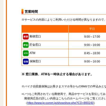
営業時間
※サービスの内容によりご利用いただける時間が異なりますので
平日
郵便窓口
9:00～17:00
貯金窓口
9:00～16:00
ATM
8:45～18:00
保険窓口
9:00～16:00
※ 窓口業務、ATMを一時休止する場合があります。
※バイク自賠責保険はお客さまスマホ等からのWebでの申込みと
○いつもご利用されている郵便局で、商品やサービスを宣伝してみ
郵便局広告の詳しい内容はこちらのホームページをご覧くださ
（
https://www.jp-comm.jp/showshop.php?CD=860240
）