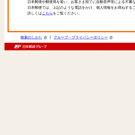
日本郵便や郵便局を装い、お客さま宛てに自動音声等による不審
日本郵便では、上記のような電話をかけ、個人情報をお尋ねする
詳しくは
こちら
をご覧ください。
|
検索のしかた
グループ・プライバシーポリシー