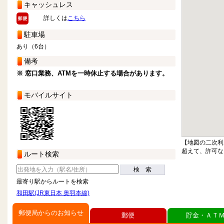
キャッシュレス
詳しくは
こちら
駐車場
あり（6台）
備考
※ 窓口業務、ATMを一時休止する場合があります。
モバイルサイト
【地図の二次利
超えて、許可な
ルート検索
検 索
最寄り駅からルートを検索
和田駅(JR東日本 奥羽本線)
郵便局からのお知らせ
郵便
貯金・ＡＴ