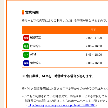
営業時間
※サービスの内容によりご利用いただける時間が異なりますので
平日
郵便窓口
9:00～17:00
貯金窓口
9:00～16:00
ATM
8:45～18:00
保険窓口
9:00～16:00
※ 窓口業務、ATMを一時休止する場合があります。
※バイク自賠責保険はお客さまスマホ等からのWebでの申込みと
○いつもご利用されている郵便局で、商品やサービスを宣伝してみ
郵便局広告の詳しい内容はこちらのホームページをご覧くださ
（
https://www.jp-comm.jp/showshop.php?CD=860300
）