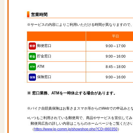
営業時間
※サービスの内容によりご利用いただける時間が異なりますので
平日
郵便窓口
9:00～17:00
貯金窓口
9:00～16:00
ATM
8:45～18:00
保険窓口
9:00～16:00
※ 窓口業務、ATMを一時休止する場合があります。
※バイク自賠責保険はお客さまスマホ等からのWebでの申込みと
○いつもご利用されている郵便局で、商品やサービスを宣伝してみ
郵便局広告の詳しい内容はこちらのホームページをご覧くださ
（
https://www.jp-comm.jp/showshop.php?CD=860350
）