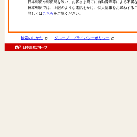
日本郵便や郵便局を装い、お客さま宛てに自動音声等による不審
日本郵便では、上記のような電話をかけ、個人情報をお尋ねする
詳しくは
こちら
をご覧ください。
|
検索のしかた
グループ・プライバシーポリシー