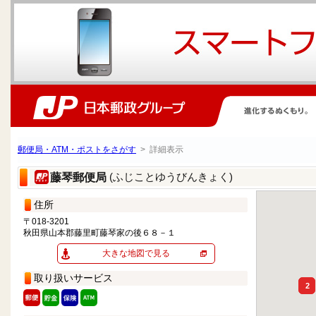
郵便局・ATM・ポストをさがす
> 詳細表示
(ふじことゆうびんきょく)
藤琴郵便局
住所
〒018-3201
秋田県山本郡藤里町藤琴家の後６８－１
大きな地図で見る
取り扱いサービス
2