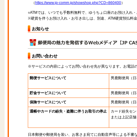
（
https://www.jp-comm.jp/showshop.php?CD=860400
）
○ATMでは、いつでも手数料無料で、ゆうちょ口座のお預け入れ
※硬貨を伴うお預け入れ・お引き出しは、別途、ATM硬貨預払料
お知らせ
お問い合わせ
※サービスの内容によってお問い合わせ先が異なります。お電話
郵便サービスについて
男鹿郵便局
（日
貯金サービスについて
男鹿郵便局
（日
保険サービスについて
男鹿郵便局
（日
通帳やカードの紛失・盗難に伴うお取引の停止
カード紛失セン
または上記店舗
日本郵便や郵便局を装い、お客さま宛てに自動音声等による不審