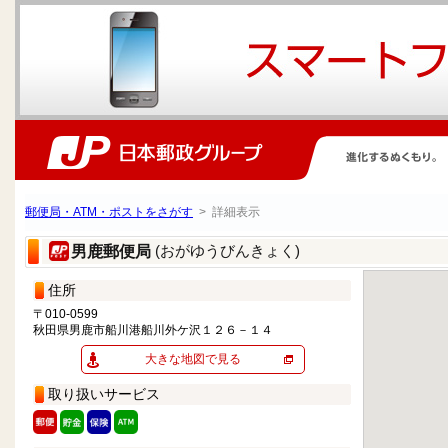
郵便局・ATM・ポストをさがす
> 詳細表示
(おがゆうびんきょく)
男鹿郵便局
住所
〒010-0599
秋田県男鹿市船川港船川外ケ沢１２６－１４
大きな地図で見る
取り扱いサービス