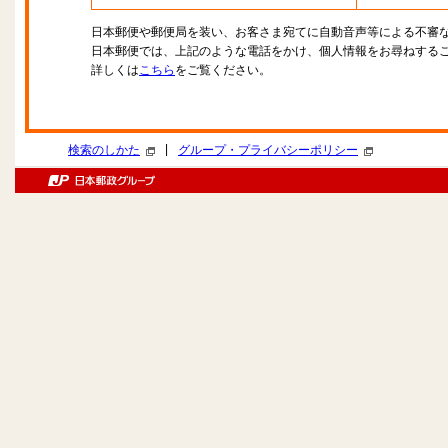
日本郵便や郵便局を装い、お客さま宛てに自動音声等による不審
日本郵便では、上記のような電話をかけ、個人情報をお尋ねする
詳しくは
こちら
をご覧ください。
|
検索のしかた
グループ・プライバシーポリシー