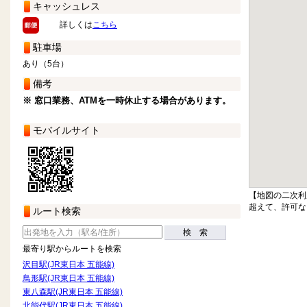
キャッシュレス
詳しくは
こちら
駐車場
あり（5台）
備考
※ 窓口業務、ATMを一時休止する場合があります。
モバイルサイト
【地図の二次利
超えて、許可な
ルート検索
検 索
最寄り駅からルートを検索
沢目駅(JR東日本 五能線)
鳥形駅(JR東日本 五能線)
東八森駅(JR東日本 五能線)
北能代駅(JR東日本 五能線)