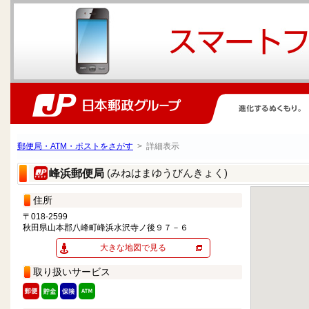
郵便局・ATM・ポストをさがす
> 詳細表示
(みねはまゆうびんきょく)
峰浜郵便局
住所
〒018-2599
秋田県山本郡八峰町峰浜水沢寺ノ後９７－６
大きな地図で見る
取り扱いサービス