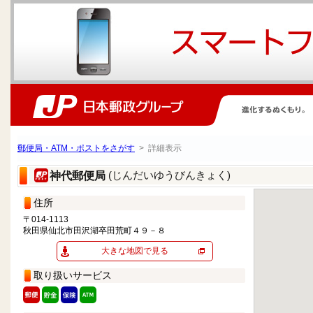
郵便局・ATM・ポストをさがす
> 詳細表示
(じんだいゆうびんきょく)
神代郵便局
住所
〒014-1113
秋田県仙北市田沢湖卒田荒町４９－８
大きな地図で見る
取り扱いサービス