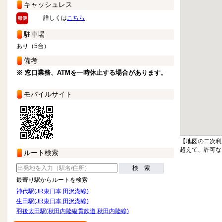
キャッシュレス
詳しくは
こちら
駐車場
あり（5台）
備考
※ 窓口業務、ATMを一時休止する場合があります。
モバイルサイト
【地図の二次利
超えて、許可な
ルート検索
検 索
最寄り駅からルートを検索
神代駅(JR東日本 田沢湖線)
生田駅(JR東日本 田沢湖線)
羽後太田駅(秋田内陸縦貫鉄道 秋田内陸線)