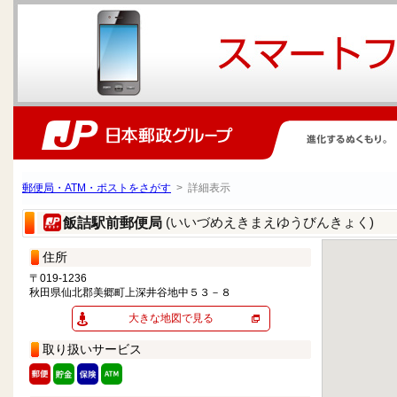
郵便局・ATM・ポストをさがす
> 詳細表示
(いいづめえきまえゆうびんきょく)
飯詰駅前郵便局
住所
〒019-1236
秋田県仙北郡美郷町上深井谷地中５３－８
大きな地図で見る
取り扱いサービス