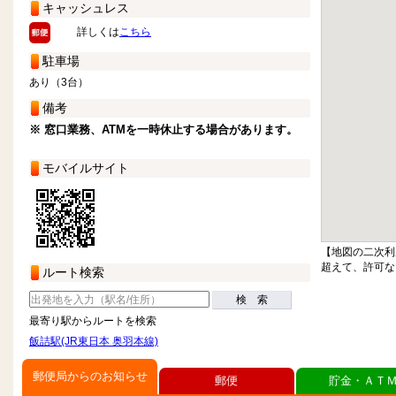
キャッシュレス
詳しくは
こちら
駐車場
あり（3台）
備考
※ 窓口業務、ATMを一時休止する場合があります。
モバイルサイト
【地図の二次利
超えて、許可な
ルート検索
検 索
最寄り駅からルートを検索
飯詰駅(JR東日本 奥羽本線)
郵便局からのお知らせ
郵便
貯金・ＡＴ