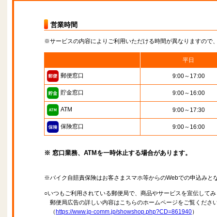
営業時間
※サービスの内容によりご利用いただける時間が異なりますので
平日
郵便窓口
9:00～17:00
貯金窓口
9:00～16:00
ATM
9:00～17:30
保険窓口
9:00～16:00
※ 窓口業務、ATMを一時休止する場合があります。
※バイク自賠責保険はお客さまスマホ等からのWebでの申込みと
○いつもご利用されている郵便局で、商品やサービスを宣伝してみ
郵便局広告の詳しい内容はこちらのホームページをご覧くださ
（
https://www.jp-comm.jp/showshop.php?CD=861940
）