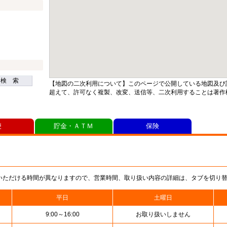
検 索
【地図の二次利用について】このページで公開している地図及び
超えて、許可なく複製、改変、送信等、二次利用することは著作
便
貯金・ＡＴＭ
保険
いただける時間が異なりますので、営業時間、取り扱い内容の詳細は、タブを切り
平日
土曜日
9:00～16:00
お取り扱いしません