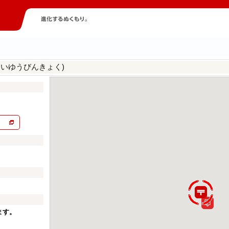
んいゆうびんきょく)
ます。