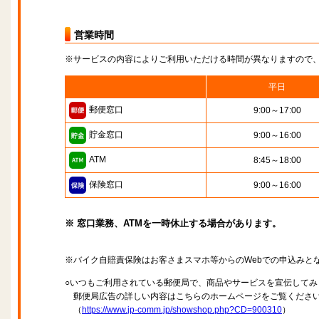
営業時間
※サービスの内容によりご利用いただける時間が異なりますので
平日
郵便窓口
9:00～17:00
貯金窓口
9:00～16:00
ATM
8:45～18:00
保険窓口
9:00～16:00
※ 窓口業務、ATMを一時休止する場合があります。
※バイク自賠責保険はお客さまスマホ等からのWebでの申込みと
○いつもご利用されている郵便局で、商品やサービスを宣伝してみ
郵便局広告の詳しい内容はこちらのホームページをご覧くださ
（
https://www.jp-comm.jp/showshop.php?CD=900310
）