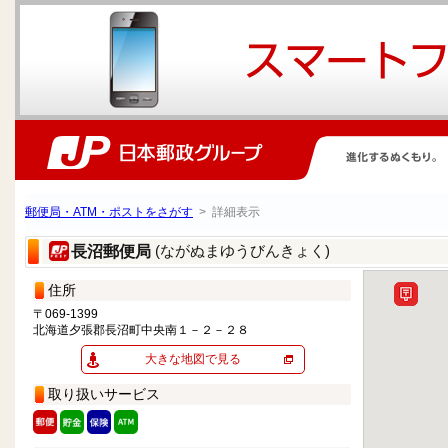
郵便局・ATM・ポストをさがす
> 詳細表示
(ながぬまゆうびんきょく)
長沼郵便局
住所
〒069-1399
北海道夕張郡長沼町中央南１－２－２８
大きな地図で見る
取り扱いサービス