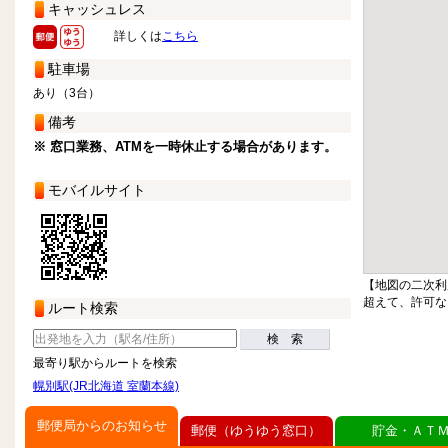
キャッシュレス
詳しくは
こちら
駐車場
あり（3台）
備考
※ 窓口業務、ATMを一時休止する場合があります。
モバイルサイト
【地図の二次利
超えて、許可な
ルート検索
検 索
最寄り駅からルートを検索
幌別駅(JR北海道 室蘭本線)
郵便局からのお知らせ
郵便（ゆうゆう窓口）
貯金・ＡＴ