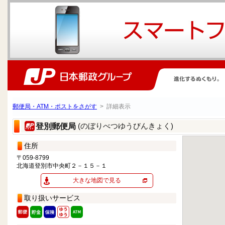
郵便局・ATM・ポストをさがす
> 詳細表示
(のぼりべつゆうびんきょく)
登別郵便局
住所
〒059-8799
北海道登別市中央町２－１５－１
大きな地図で見る
取り扱いサービス