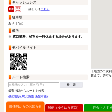
キャッシュレス
詳しくは
こちら
駐車場
あり（7台）
備考
※ 窓口業務、ATMを一時休止する場合があります。
モバイルサイト
【地図の二次利
超えて、許可な
ルート検索
検 索
最寄り駅からルートを検索
倶知安駅(JR北海道 函館本線)
郵便局からのお知らせ
郵便（ゆうゆう窓口）
貯金・ＡＴ