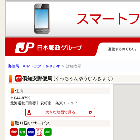
郵便局・ATM・ポストをさがす
> 詳細表示
(くっちゃんゆうびんきょく)
倶知安郵便局
住所
〒044-8799
北海道虻田郡倶知安町南一条東１－１７
大きな地図で見る
取り扱いサービス