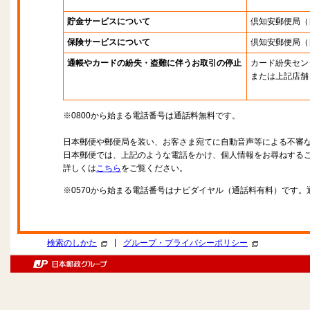
貯金サービスについて
倶知安郵便局
（
保険サービスについて
倶知安郵便局
（
通帳やカードの紛失・盗難に伴うお取引の停止
カード紛失セン
または上記店舗
※0800から始まる電話番号は通話料無料です。
日本郵便や郵便局を装い、お客さま宛てに自動音声等による不審
日本郵便では、上記のような電話をかけ、個人情報をお尋ねする
詳しくは
こちら
をご覧ください。
※0570から始まる電話番号はナビダイヤル（通話料有料）です
|
検索のしかた
グループ・プライバシーポリシー