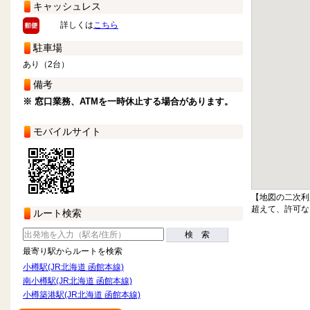
キャッシュレス
詳しくは
こちら
駐車場
あり（2台）
備考
※ 窓口業務、ATMを一時休止する場合があります。
モバイルサイト
【地図の二次利
超えて、許可な
ルート検索
検 索
最寄り駅からルートを検索
小樽駅(JR北海道 函館本線)
南小樽駅(JR北海道 函館本線)
小樽築港駅(JR北海道 函館本線)