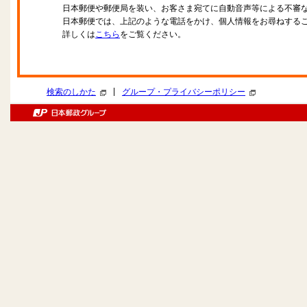
日本郵便や郵便局を装い、お客さま宛てに自動音声等による不審
日本郵便では、上記のような電話をかけ、個人情報をお尋ねする
詳しくは
こちら
をご覧ください。
|
検索のしかた
グループ・プライバシーポリシー