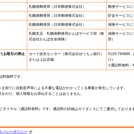
札幌南郵便局
（日本郵便株式会社）
郵便サービスに
札幌南郵便局
（日本郵便株式会社）
貯金サービスに
札幌南郵便局
（日本郵便株式会社）
保険サービスに
札幌支店 札幌南郵便局かんぽサービス部（株
保険サービスに
式会社かんぽ生命保険）
部）
うお取引の停止
カード紛失センター
（株式会社ゆうちょ銀行）
0120-7948
または上記店舗
け）
※通話料無料・
通話料無料です。
さま宛てに自動音声等による不審な電話がかかってくる事案が発生しています。
話をかけ、個人情報をお尋ねすることはありません。
。
ナビダイヤル（通話料有料）です。通話料の詳細はガイダンスにてご案内しておりま
イバシーポリシー