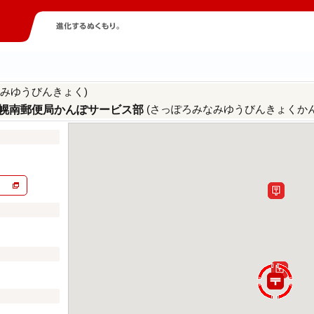
なみゆうびんきょく)
(さっぽろみなみゆうびんきょくか
幌南郵便局かんぽサービス部