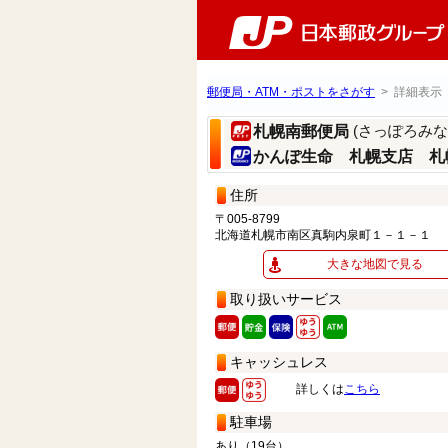
郵便局・ATM・ポストをさがす
> 詳細表示
(さっぽろみ
札幌南郵便局
かんぽ生命 札幌支店 札
住所
〒005-8799
北海道札幌市南区真駒内泉町１－１－１
大きな地図で見る
取り扱いサービス
キャッシュレス
詳しくは
こちら
駐車場
あり（19台）