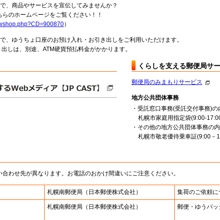
局で、商品やサービスを宣伝してみませんか？
らのホームページをご覧ください！！
howshop.php?CD=900870
）
料で、ゆうちょ口座のお預け入れ・お引き出しをご利用いただけます。
出しは、別途、ATM硬貨預払料金がかかります。
くらしを支える郵便局サ
郵便局のみまもりサービス
地方公共団体事務
・受託窓口事務(受託交付事務)の
札幌市家庭用指定袋(9:00-17:00
・その他の地方公共団体事務の内
札幌市敬老優待乗車証(9:00－16
い合わせ先が異なります。お電話のおかけ間違いにご注意ください。
札幌南郵便局
（日本郵便株式会社）
集荷のご依頼に
札幌南郵便局
（日本郵便株式会社）
郵便・ゆうパッ