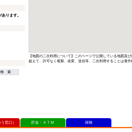
があります。
【地図の二次利用について】このページで公開している地図及び
超えて、許可なく複製、改変、送信等、二次利用することは著作
検 索
ゆう窓口）
貯金・ＡＴＭ
保険