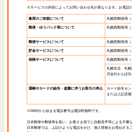
※サービスの内容によってお問い合わせ先が異なります。お電話
集荷のご依頼について
札幌西郵便局
（
郵便・ゆうパック等について
札幌西郵便局
（
郵便サービスについて
札幌西郵便局
（
貯金サービスについて
札幌西郵便局
（
保険サービスについて
札幌西郵便局
（
札幌支店 札幌
式会社かんぽ生
通帳やカードの紛失・盗難に伴うお取引の停止
カード紛失セン
または上記店舗
※0800から始まる電話番号は通話料無料です。
日本郵便や郵便局を装い、お客さま宛てに自動音声等による不審
日本郵便では、上記のような電話をかけ、個人情報をお尋ねする