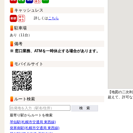
キャッシュレス
詳しくは
こちら
駐車場
あり（11台）
備考
※ 窓口業務、ATMを一時休止する場合があります。
モバイルサイト
【地図の二次利
超えて、許可な
ルート検索
検 索
最寄り駅からルートを検索
琴似駅(札幌市交通局 東西線)
発寒南駅(札幌市交通局 東西線)