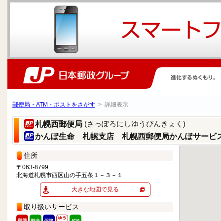
郵便局・ATM・ポストをさがす
> 詳細表示
(さっぽろにしゆうびんきょく)
札幌西郵便局
かんぽ生命 札幌支店 札幌西郵便局かんぽサービ
住所
〒063-8799
北海道札幌市西区山の手五条１－３－１
大きな地図で見る
取り扱いサービス