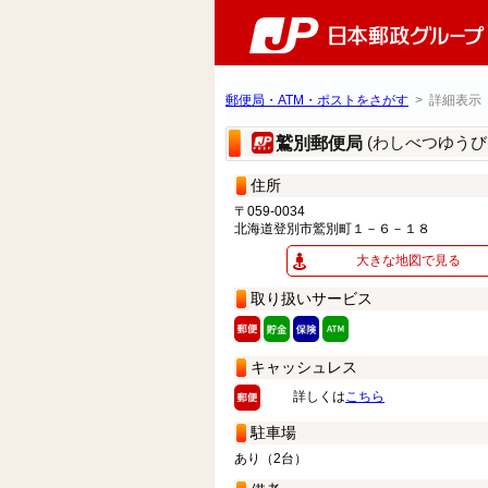
郵便局・ATM・ポストをさがす
> 詳細表示
(わしべつゆうび
鷲別郵便局
住所
〒059-0034
北海道登別市鷲別町１－６－１８
大きな地図で見る
取り扱いサービス
キャッシュレス
詳しくは
こちら
駐車場
あり（2台）