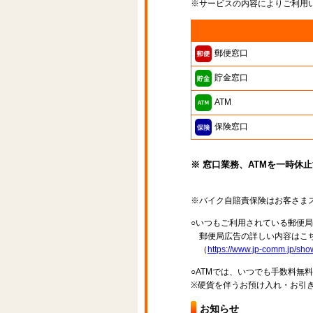
※サービスの内容によりご利用
郵便窓口
貯金窓口
ATM
保険窓口
※ 窓口業務、ATMを一時休
※バイク自賠責保険はお客さま
○いつもご利用されている郵便
郵便局広告の詳しい内容はこち
（
https://www.jp-comm.jp/s
○ATMでは、いつでも手数料無
※硬貨を伴うお預け入れ・お引き
お知らせ