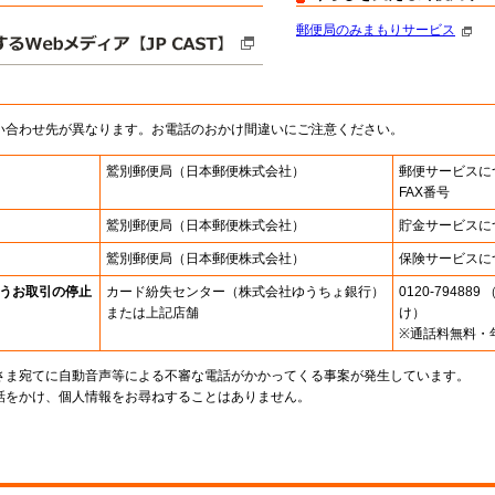
郵便局のみまもりサービス
い合わせ先が異なります。お電話のおかけ間違いにご注意ください。
鷲別郵便局
（日本郵便株式会社）
郵便サービスに
FAX番号
鷲別郵便局
（日本郵便株式会社）
貯金サービスに
鷲別郵便局
（日本郵便株式会社）
保険サービスに
うお取引の停止
カード紛失センター
（株式会社ゆうちょ銀行）
0120-7948
または上記店舗
け）
※通話料無料・
さま宛てに自動音声等による不審な電話がかかってくる事案が発生しています。
話をかけ、個人情報をお尋ねすることはありません。
。