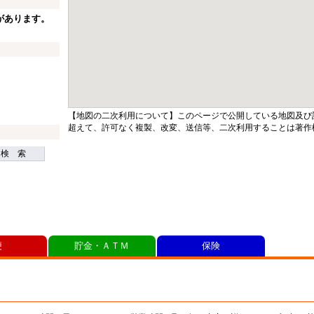
があります。
【地図の二次利用について】このページで公開している地図及び
超えて、許可なく複製、改変、送信等、二次利用することは著作
検 索
便
貯金・ＡＴＭ
保険