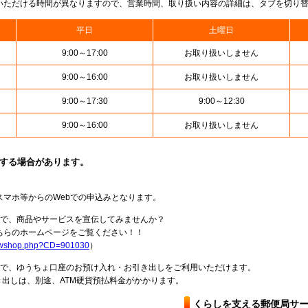
いただける時間が異なりますので、営業時間、取り扱い内容の詳細は、タブを切り
平日
土曜日
9:00～17:00
お取り扱いしません
9:00～16:00
お取り扱いしません
9:00～17:30
9:00～12:30
9:00～16:00
お取り扱いしません
止する場合があります。
スマホ等からのWebでの申込みとなります。
局で、商品やサービスを宣伝してみませんか？
らのホームページをご覧ください！！
howshop.php?CD=901030
）
料で、ゆうちょ口座のお預け入れ・お引き出しをご利用いただけます。
出しは、別途、ATM硬貨預払料金がかかります。
くらしを支える郵便局サ