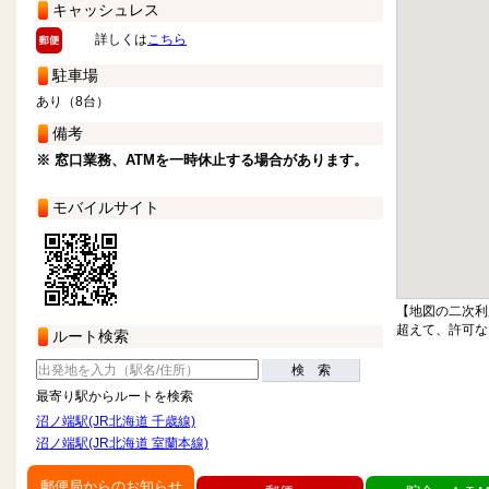
キャッシュレス
詳しくは
こちら
駐車場
あり（8台）
備考
※ 窓口業務、ATMを一時休止する場合があります。
モバイルサイト
【地図の二次利
超えて、許可な
ルート検索
検 索
最寄り駅からルートを検索
沼ノ端駅(JR北海道 千歳線)
沼ノ端駅(JR北海道 室蘭本線)
郵便局からのお知らせ