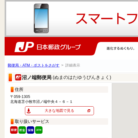
郵便局・ATM・ポストをさがす
> 詳細表示
(ぬまのはたゆうびんきょく)
沼ノ端郵便局
住所
〒059-1305
北海道苫小牧市沼ノ端中央４－６－１
大きな地図で見る
取り扱いサービス