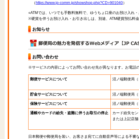
（
https://www.jp-comm.jp/showshop.php?CD=901040
）
○ATMでは、いつでも手数料無料で、ゆうちょ口座のお預け入れ
※硬貨を伴うお預け入れ・お引き出しは、別途、ATM硬貨預払料
お知らせ
お問い合わせ
※サービスの内容によってお問い合わせ先が異なります。お電話
郵便サービスについて
沼ノ端郵便局
（
貯金サービスについて
沼ノ端郵便局
（
保険サービスについて
沼ノ端郵便局
（
通帳やカードの紛失・盗難に伴うお取引の停止
カード紛失セン
または上記店舗
日本郵便や郵便局を装い、お客さま宛てに自動音声等による不審