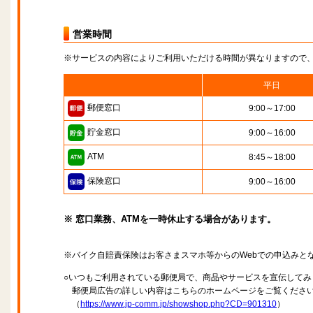
営業時間
※サービスの内容によりご利用いただける時間が異なりますので
平日
郵便窓口
9:00～17:00
貯金窓口
9:00～16:00
ATM
8:45～18:00
保険窓口
9:00～16:00
※ 窓口業務、ATMを一時休止する場合があります。
※バイク自賠責保険はお客さまスマホ等からのWebでの申込みと
○いつもご利用されている郵便局で、商品やサービスを宣伝してみ
郵便局広告の詳しい内容はこちらのホームページをご覧くださ
（
https://www.jp-comm.jp/showshop.php?CD=901310
）