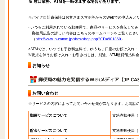
※ 窓口業務、ATMを一時休止する場合があります。
※バイク自賠責保険はお客さまスマホ等からのWebでの申込みと
○いつもご利用されている郵便局で、商品やサービスを宣伝してみ
郵便局広告の詳しい内容はこちらのホームページをご覧くださ
（
http://www.jp-comm.jp/showshop.php?CD=901860
）
○ATMでは、いつでも手数料無料で、ゆうちょ口座のお預け入れ
※硬貨を伴うお預け入れ・お引き出しは、別途、ATM硬貨預払料
お知らせ
お問い合わせ
※サービスの内容によってお問い合わせ先が異なります。お電話
郵便サービスについて
支笏湖郵便局
（
貯金サービスについて
支笏湖郵便局
（