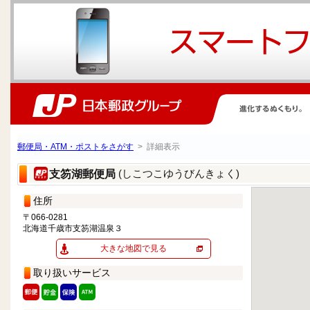
郵便局・ATM・ポストをさがす
> 詳細表示
(しこつこゆうびんきょく)
支笏湖郵便局
住所
〒066-0281
北海道千歳市支笏湖温泉３
大きな地図で見る
取り扱いサービス