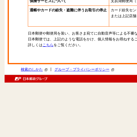
保険サービスについて
支笏湖郵便局
（
通帳やカードの紛失・盗難に伴うお取引の停止
カード紛失セン
または上記店舗
日本郵便や郵便局を装い、お客さま宛てに自動音声等による不審
日本郵便では、上記のような電話をかけ、個人情報をお尋ねする
詳しくは
こちら
をご覧ください。
|
検索のしかた
グループ・プライバシーポリシー