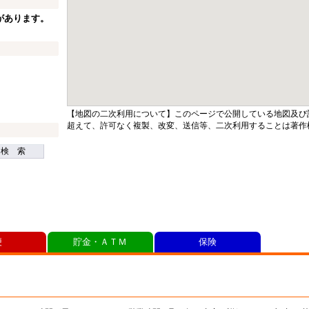
があります。
【地図の二次利用について】このページで公開している地図及び
超えて、許可なく複製、改変、送信等、二次利用することは著作
検 索
便
貯金・ＡＴＭ
保険