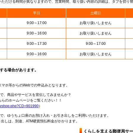
いただける時間が異なりますので、営業時間、取り扱い内容の詳細は、タブを切り
平日
土曜日
9:00～17:00
お取り扱いしません
9:00～16:00
お取り扱いしません
9:00～17:30
9:00～17:00
9:00～16:00
お取り扱いしません
止する場合があります。
スマホ等からのWebでの申込みとなります。
局で、商品やサービスを宣伝してみませんか？
らのホームページをご覧ください！！
howshop.php?CD=901990
）
料で、ゆうちょ口座のお預け入れ・お引き出しをご利用いただけます。
出しは、別途、ATM硬貨預払料金がかかります。
くらしを支える郵便局サ