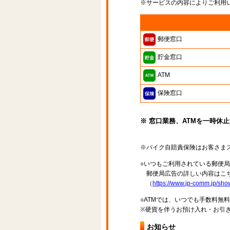
※サービスの内容によりご利用
郵便窓口
貯金窓口
ATM
保険窓口
※ 窓口業務、ATMを一時休
※バイク自賠責保険はお客さま
○いつもご利用されている郵便
郵便局広告の詳しい内容はこち
（
https://www.jp-comm.jp/s
○ATMでは、いつでも手数料無
※硬貨を伴うお預け入れ・お引き
お知らせ