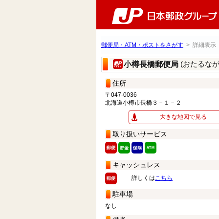
郵便局・ATM・ポストをさがす
> 詳細表示
(おたるな
小樽長橋郵便局
住所
〒047-0036
北海道小樽市長橋３－１－２
大きな地図で見る
取り扱いサービス
キャッシュレス
詳しくは
こちら
駐車場
なし