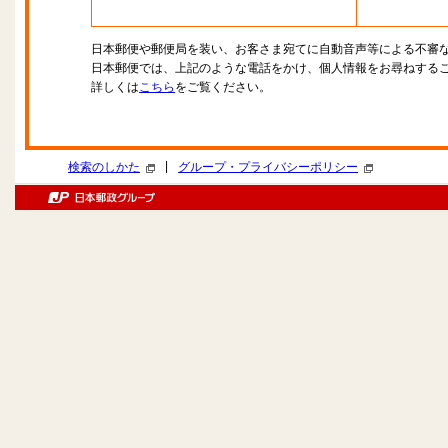
日本郵便や郵便局を装い、お客さま宛てに自動音声等による不審
日本郵便では、上記のような電話をかけ、個人情報をお尋ねする
詳しくは
こちら
をご覧ください。
|
検索のしかた
グループ・プライバシーポリシー