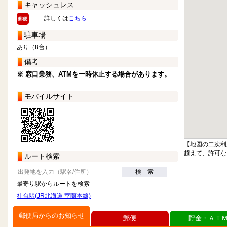
キャッシュレス
詳しくは
こちら
駐車場
あり（8台）
備考
※ 窓口業務、ATMを一時休止する場合があります。
モバイルサイト
【地図の二次利
超えて、許可な
ルート検索
検 索
最寄り駅からルートを検索
社台駅(JR北海道 室蘭本線)
郵便局からのお知らせ
郵便
貯金・ＡＴ