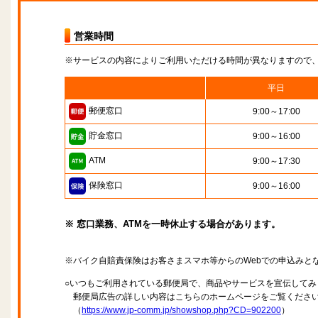
営業時間
※サービスの内容によりご利用いただける時間が異なりますので
平日
郵便窓口
9:00～17:00
貯金窓口
9:00～16:00
ATM
9:00～17:30
保険窓口
9:00～16:00
※ 窓口業務、ATMを一時休止する場合があります。
※バイク自賠責保険はお客さまスマホ等からのWebでの申込みと
○いつもご利用されている郵便局で、商品やサービスを宣伝してみ
郵便局広告の詳しい内容はこちらのホームページをご覧くださ
（
https://www.jp-comm.jp/showshop.php?CD=902200
）