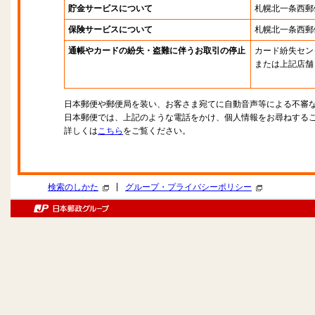
貯金サービスについて
札幌北一条西郵
保険サービスについて
札幌北一条西郵
通帳やカードの紛失・盗難に伴うお取引の停止
カード紛失セン
または上記店舗
日本郵便や郵便局を装い、お客さま宛てに自動音声等による不審
日本郵便では、上記のような電話をかけ、個人情報をお尋ねする
詳しくは
こちら
をご覧ください。
|
検索のしかた
グループ・プライバシーポリシー