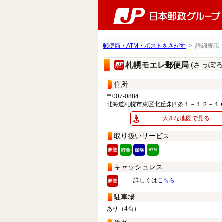
郵便局・ATM・ポストをさがす
> 詳細表示
(さっぽ
札幌モエレ郵便局
住所
〒007-0884
北海道札幌市東区北丘珠四条１－１２－１
大きな地図で見る
取り扱いサービス
キャッシュレス
詳しくは
こちら
駐車場
あり（4台）