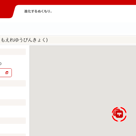
ろもえれゆうびんきょく)
０