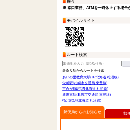
備考
※ 窓口業務、ATMを一時休止する場合
モバイルサイト
ルート検索
最寄り駅からルートを検索
あいの里教育大駅(JR北海道 札沼線)
栄町駅(札幌市交通局 東豊線)
百合が原駅(JR北海道 札沼線)
新道東駅(札幌市交通局 東豊線)
拓北駅(JR北海道 札沼線)
郵便局からのお知らせ
郵