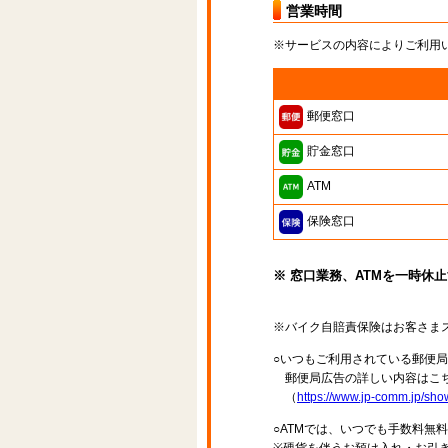
営業時間
※サービスの内容によりご利用
郵便窓口
貯金窓口
ATM
保険窓口
※ 窓口業務、ATMを一時休
※バイク自賠責保険はお客さま
○いつもご利用されている郵便
郵便局広告の詳しい内容はこち
（
https://www.jp-comm.jp/s
○ATMでは、いつでも手数料無