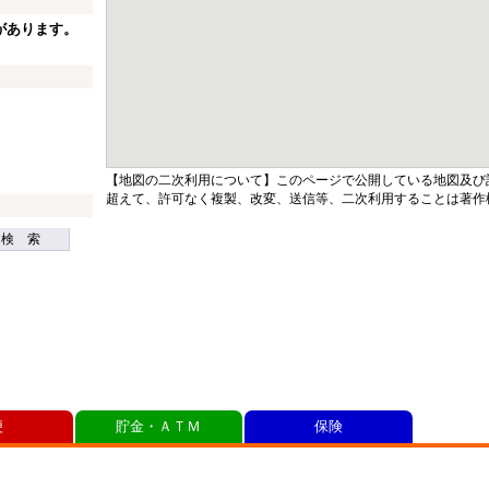
があります。
【地図の二次利用について】このページで公開している地図及び
超えて、許可なく複製、改変、送信等、二次利用することは著作
検 索
便
貯金・ＡＴＭ
保険