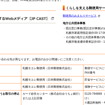
出しは、別途、ATM硬貨預払料金がかかります。
くらしを支える郵便局サ
郵便局のみまもりサービス
地方公共団体事務
・受託窓口事務(受託交付事務)の
札幌市家庭用指定袋(9:00-17:00
・その他の地方公共団体事務の内
札幌市敬老優待乗車証(9:00－16
い合わせ先が異なります。お電話のおかけ間違いにご注意ください。
札幌モエレ郵便局
（日本郵便株式会社）
郵便サービスに
FAX番号
札幌モエレ郵便局
（日本郵便株式会社）
貯金サービスに
札幌モエレ郵便局
（日本郵便株式会社）
保険サービスに
うお取引の停止
カード紛失センター
（株式会社ゆうちょ銀行）
0120-7948
または上記店舗
け）
※通話料無料・