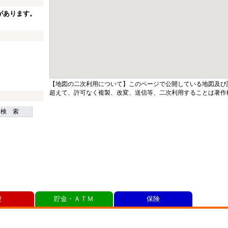
があります。
【地図の二次利用について】このページで公開している地図及び
超えて、許可なく複製、改変、送信等、二次利用することは著作
検 索
便
貯金・ＡＴＭ
保険