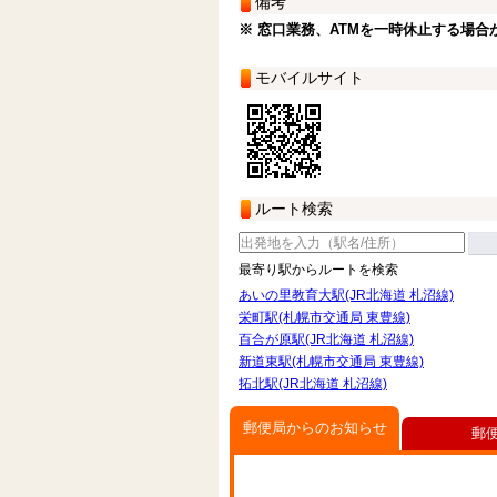
備考
※ 窓口業務、ATMを一時休止する場合
モバイルサイト
ルート検索
最寄り駅からルートを検索
あいの里教育大駅(JR北海道 札沼線)
栄町駅(札幌市交通局 東豊線)
百合が原駅(JR北海道 札沼線)
新道東駅(札幌市交通局 東豊線)
拓北駅(JR北海道 札沼線)
郵便局からのお知らせ
郵