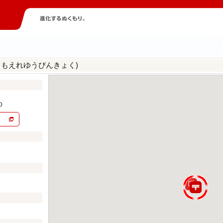
ろもえれゆうびんきょく)
０