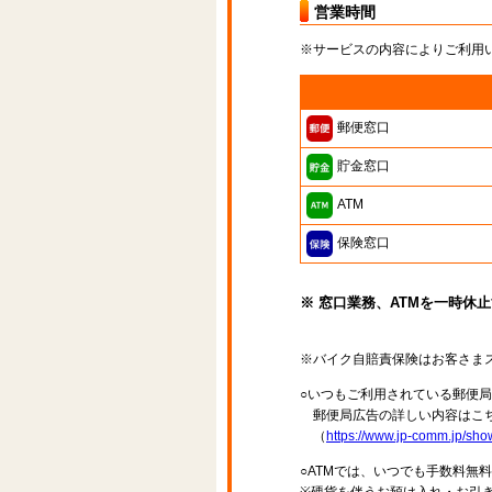
営業時間
※サービスの内容によりご利用
郵便窓口
貯金窓口
ATM
保険窓口
※ 窓口業務、ATMを一時休
※バイク自賠責保険はお客さま
○いつもご利用されている郵便
郵便局広告の詳しい内容はこち
（
https://www.jp-comm.jp/s
○ATMでは、いつでも手数料無