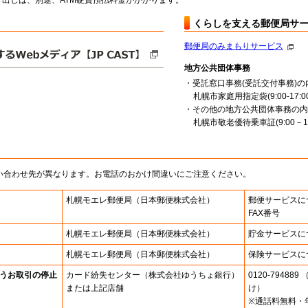
出しは、別途、ATM硬貨預払料金がかかります。
くらしを支える郵便局サ
郵便局のみまもりサービス
地方公共団体事務
・受託窓口事務(受託交付事務)の
札幌市家庭用指定袋(9:00-17:00
・その他の地方公共団体事務の内
札幌市敬老優待乗車証(9:00－16
い合わせ先が異なります。お電話のおかけ間違いにご注意ください。
札幌モエレ郵便局
（日本郵便株式会社）
郵便サービスに
FAX番号
札幌モエレ郵便局
（日本郵便株式会社）
貯金サービスに
札幌モエレ郵便局
（日本郵便株式会社）
保険サービスに
うお取引の停止
カード紛失センター
（株式会社ゆうちょ銀行）
0120-7948
または上記店舗
け）
※通話料無料・