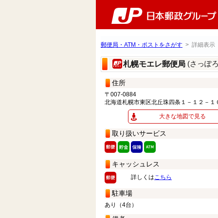
郵便局・ATM・ポストをさがす
> 詳細表示
(さっぽ
札幌モエレ郵便局
住所
〒007-0884
北海道札幌市東区北丘珠四条１－１２－１
大きな地図で見る
取り扱いサービス
キャッシュレス
詳しくは
こちら
駐車場
あり（4台）