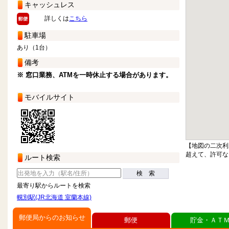
キャッシュレス
詳しくは
こちら
駐車場
あり（1台）
備考
※ 窓口業務、ATMを一時休止する場合があります。
モバイルサイト
【地図の二次利
超えて、許可な
ルート検索
検 索
最寄り駅からルートを検索
幌別駅(JR北海道 室蘭本線)
郵便局からのお知らせ
郵便
貯金・ＡＴ