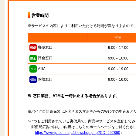
営業時間
※サービスの内容によりご利用いただける時間が異なりますので
平日
郵便窓口
9:00～17:00
貯金窓口
9:00～16:00
ATM
9:00～19:00
保険窓口
9:00～16:00
※ 窓口業務、ATMを一時休止する場合があります。
※バイク自賠責保険はお客さまスマホ等からのWebでの申込みと
○いつもご利用されている郵便局で、商品やサービスを宣伝してみ
郵便局広告の詳しい内容はこちらのホームページをご覧くださ
（
https://www.jp-comm.jp/showshop.php?CD=902860
）