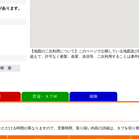
があります。
【地図の二次利用について】このページで公開している地図及び
超えて、許可なく複製、改変、送信等、二次利用することは著作
検 索
便
貯金・ＡＴＭ
保険
いただける時間が異なりますので、営業時間、取り扱い内容の詳細は、タブを切り