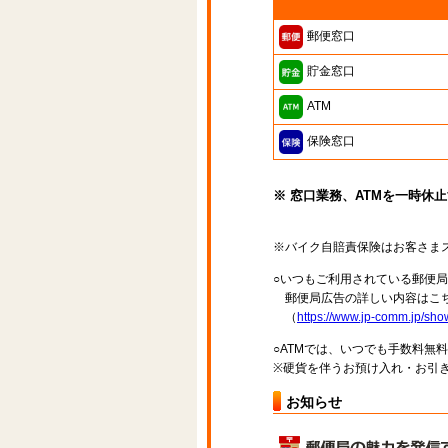
郵便窓口
貯金窓口
ATM
保険窓口
※ 窓口業務、ATMを一時休
※バイク自賠責保険はお客さま
○いつもご利用されている郵便
郵便局広告の詳しい内容はこち
（
https://www.jp-comm.jp/s
○ATMでは、いつでも手数料無
※硬貨を伴うお預け入れ・お引き
お知らせ