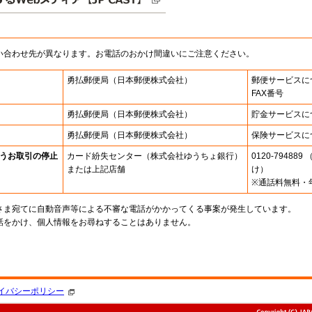
い合わせ先が異なります。お電話のおかけ間違いにご注意ください。
勇払郵便局
（日本郵便株式会社）
郵便サービスに
FAX番号
勇払郵便局
（日本郵便株式会社）
貯金サービスに
勇払郵便局
（日本郵便株式会社）
保険サービスに
うお取引の停止
カード紛失センター
（株式会社ゆうちょ銀行）
0120-7948
または上記店舗
け）
※通話料無料・
さま宛てに自動音声等による不審な電話がかかってくる事案が発生しています。
話をかけ、個人情報をお尋ねすることはありません。
。
イバシーポリシー