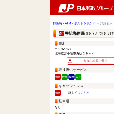
郵便局・ATM・ポストをさがす
> 詳細表示
(ゆうふつゆうび
勇払郵便局
住所
〒059-1372
北海道苫小牧市勇払２９－４
大きな地図で見る
取り扱いサービス
キャッシュレス
詳しくは
こちら
駐車場
なし