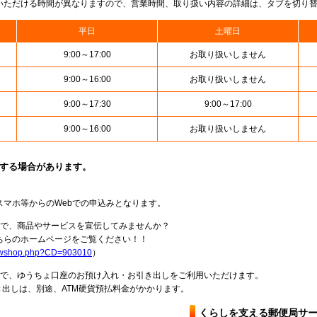
いただける時間が異なりますので、営業時間、取り扱い内容の詳細は、タブを切り
平日
土曜日
9:00～17:00
お取り扱いしません
9:00～16:00
お取り扱いしません
9:00～17:30
9:00～17:00
9:00～16:00
お取り扱いしません
止する場合があります。
スマホ等からのWebでの申込みとなります。
局で、商品やサービスを宣伝してみませんか？
らのホームページをご覧ください！！
howshop.php?CD=903010
）
料で、ゆうちょ口座のお預け入れ・お引き出しをご利用いただけます。
出しは、別途、ATM硬貨預払料金がかかります。
くらしを支える郵便局サ