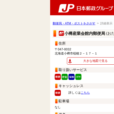
郵便局・ATM・ポストをさがす
> 詳細表示
(お
小樽産業会館内郵便局
住所
〒047-0032
北海道小樽市稲穂２－１７－１
大きな地図で見る
取り扱いサービス
キャッシュレス
詳しくは
こちら
駐車場
なし