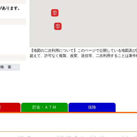
があります。
【地図の二次利用について】このページで公開している地図及び
超えて、許可なく複製、改変、送信等、二次利用することは著作
検 索
便
貯金・ＡＴＭ
保険