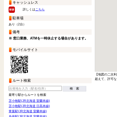
キャッシュレス
詳しくは
こちら
駐車場
あり（2台）
備考
※ 窓口業務、ATMを一時休止する場合があります。
モバイルサイト
【地図の二次利
超えて、許可な
ルート検索
検 索
最寄り駅からルートを検索
苫小牧駅(JR北海道 室蘭本線)
苫小牧駅(JR北海道 日高本線)
青葉駅(JR北海道 室蘭本線)
糸井駅(JR北海道 室蘭本線)