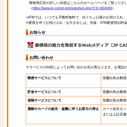
郵便局広告の詳しい内容はこちらのホームページをご覧くださ
（
https://www.jp-comm.jp/showshop.php?CD=904090
）
○ATMでは、いつでも手数料無料で、ゆうちょ口座のお預け入れ
※硬貨を伴うお預け入れ・お引き出しは、別途、ATM硬貨預払料
お知らせ
お問い合わせ
※サービスの内容によってお問い合わせ先が異なります。お電話
郵便サービスについて
室蘭白鳥台郵便
貯金サービスについて
室蘭白鳥台郵便
保険サービスについて
室蘭白鳥台郵便
通帳やカードの紛失・盗難に伴うお取引の停止
カード紛失セン
または上記店舗