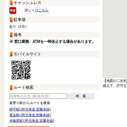
キャッシュレス
詳しくは
こちら
駐車場
あり（2台）
備考
※ 窓口業務、ATMを一時休止する場合があります。
モバイルサイト
【地図の二次利
超えて、許可な
ルート検索
検 索
最寄り駅からルートを検索
崎守駅(JR北海道 室蘭本線)
黄金駅(JR北海道 室蘭本線)
本輪西駅(JR北海道 室蘭本線)