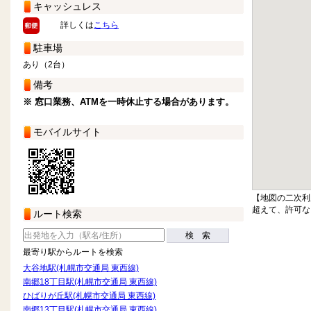
キャッシュレス
詳しくは
こちら
駐車場
あり（2台）
備考
※ 窓口業務、ATMを一時休止する場合があります。
モバイルサイト
【地図の二次利
超えて、許可な
ルート検索
検 索
最寄り駅からルートを検索
大谷地駅(札幌市交通局 東西線)
南郷18丁目駅(札幌市交通局 東西線)
ひばりが丘駅(札幌市交通局 東西線)
南郷13丁目駅(札幌市交通局 東西線)