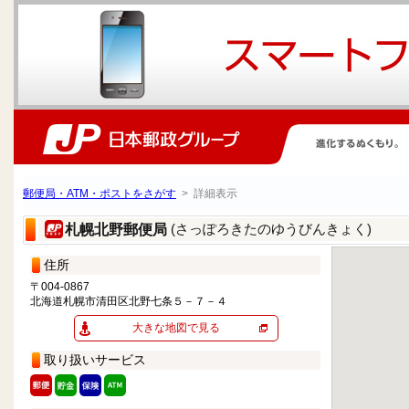
郵便局・ATM・ポストをさがす
> 詳細表示
(さっぽろきたのゆうびんきょく)
札幌北野郵便局
住所
〒004-0867
北海道札幌市清田区北野七条５－７－４
大きな地図で見る
取り扱いサービス