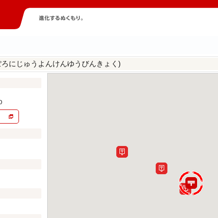
ぽろにじゅうよんけんゆうびんきょく)
０