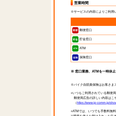
営業時間
※サービスの内容によりご利用
郵便窓口
貯金窓口
ATM
保険窓口
※ 窓口業務、ATMを一時休
※バイク自賠責保険はお客さま
○いつもご利用されている郵便
郵便局広告の詳しい内容はこち
（
https://www.jp-comm.jp/s
○ATMでは、いつでも手数料無