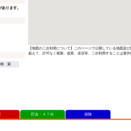
があります。
【地図の二次利用について】このページで公開している地図及び
超えて、許可なく複製、改変、送信等、二次利用することは著作
検 索
便
貯金・ＡＴＭ
保険