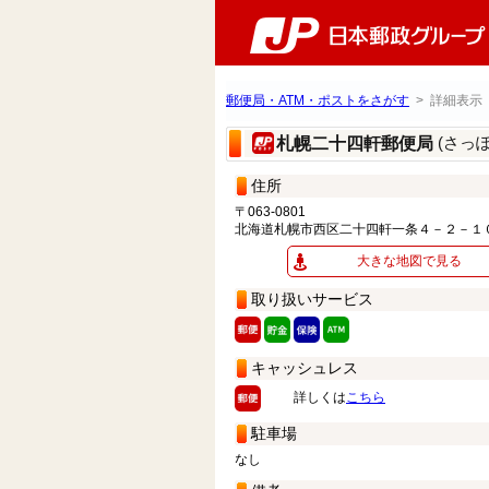
郵便局・ATM・ポストをさがす
> 詳細表示
(さっ
札幌二十四軒郵便局
住所
〒063-0801
北海道札幌市西区二十四軒一条４－２－１
大きな地図で見る
取り扱いサービス
キャッシュレス
詳しくは
こちら
駐車場
なし