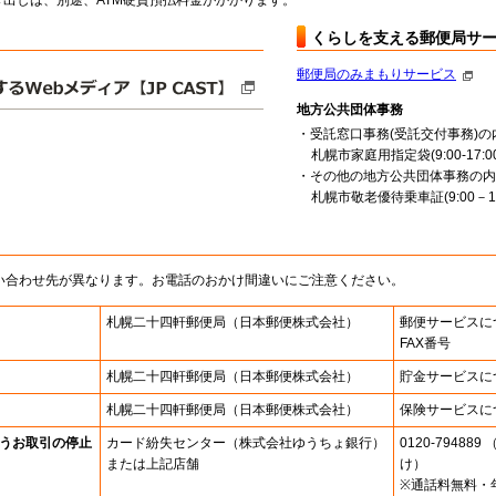
出しは、別途、ATM硬貨預払料金がかかります。
くらしを支える郵便局サ
郵便局のみまもりサービス
地方公共団体事務
・受託窓口事務(受託交付事務)の
札幌市家庭用指定袋(9:00-17:00
・その他の地方公共団体事務の内
札幌市敬老優待乗車証(9:00－16
い合わせ先が異なります。お電話のおかけ間違いにご注意ください。
札幌二十四軒郵便局
（日本郵便株式会社）
郵便サービスに
FAX番号
札幌二十四軒郵便局
（日本郵便株式会社）
貯金サービスに
札幌二十四軒郵便局
（日本郵便株式会社）
保険サービスに
うお取引の停止
カード紛失センター
（株式会社ゆうちょ銀行）
0120-7948
または上記店舗
け）
※通話料無料・