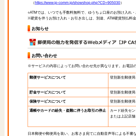
（
https://www.jp-comm.jp/showshop.php?CD=905030
）
○ATMでは、いつでも手数料無料で、ゆうちょ口座のお預け入れ
※硬貨を伴うお預け入れ・お引き出しは、別途、ATM硬貨預払料
お知らせ
お問い合わせ
※サービスの内容によってお問い合わせ先が異なります。お電話
郵便サービスについて
登別新生郵便局
貯金サービスについて
登別新生郵便局
保険サービスについて
登別新生郵便局
通帳やカードの紛失・盗難に伴うお取引の停止
カード紛失セン
または上記店舗
日本郵便や郵便局を装い、お客さま宛てに自動音声等による不審