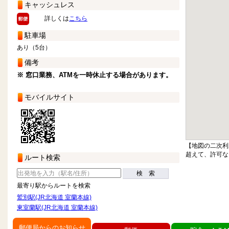
キャッシュレス
詳しくは
こちら
駐車場
あり（5台）
備考
※ 窓口業務、ATMを一時休止する場合があります。
モバイルサイト
【地図の二次利
超えて、許可な
ルート検索
検 索
最寄り駅からルートを検索
鷲別駅(JR北海道 室蘭本線)
東室蘭駅(JR北海道 室蘭本線)
郵便局からのお知らせ