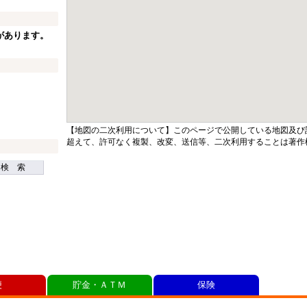
があります。
【地図の二次利用について】このページで公開している地図及び
超えて、許可なく複製、改変、送信等、二次利用することは著作
検 索
便
貯金・ＡＴＭ
保険