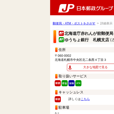
郵便局・ATM・ポストをさがす
> 詳細表示
北海道庁赤れんが前郵便
(
ゆうちょ銀行 札幌支店
住所
〒060-0002
北海道札幌市中央区北二条西４丁目３
大きな地図で見る
取り扱いサービス
キャッシュレス
詳しくは
こちら
駐車場
なし