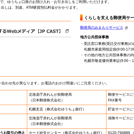
料で、ゆうちょ口座のお預け入れ・お引き出しをご利用いただけます。
出しは、別途、ATM硬貨預払料金がかかります。
くらしを支える郵便局サ
郵便局のみまもりサービス
地方公共団体事務
・受託窓口事務(受託交付事務)の
札幌市家庭用指定袋(9:00-17:00
・その他の地方公共団体事務の内
札幌市敬老優待乗車証(9:00－16
い合わせ先が異なります。お電話のおかけ間違いにご注意ください。
北海道庁赤れんが前郵便局
郵便サービスに
（日本郵便株式会社）
FAX番号
札幌支店
（株式会社ゆうちょ銀行）
貯金サービスに
北海道庁赤れんが前郵便局
保険サービスに
（日本郵便株式会社）
うお取引の停止
カード紛失センター
（株式会社ゆうちょ銀行）
0120-7948