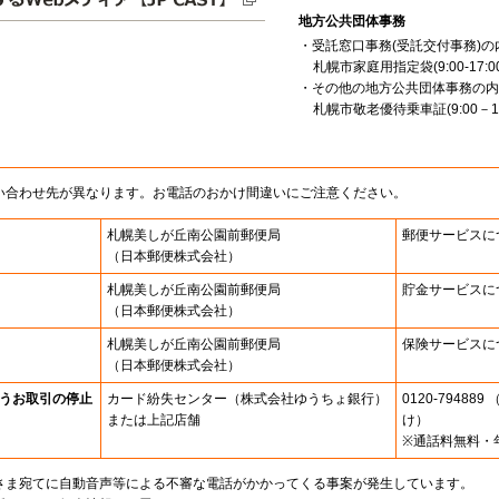
地方公共団体事務
・受託窓口事務(受託交付事務)の
札幌市家庭用指定袋(9:00-17:00
・その他の地方公共団体事務の内
札幌市敬老優待乗車証(9:00－16
い合わせ先が異なります。お電話のおかけ間違いにご注意ください。
札幌美しが丘南公園前郵便局
郵便サービスに
（日本郵便株式会社）
札幌美しが丘南公園前郵便局
貯金サービスに
（日本郵便株式会社）
札幌美しが丘南公園前郵便局
保険サービスに
（日本郵便株式会社）
うお取引の停止
カード紛失センター
（株式会社ゆうちょ銀行）
0120-7948
または上記店舗
け）
※通話料無料・
さま宛てに自動音声等による不審な電話がかかってくる事案が発生しています。