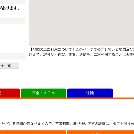
があります。
【地図の二次利用について】このページで公開している地図及び
超えて、許可なく複製、改変、送信等、二次利用することは著作
検 索
便
貯金・ＡＴＭ
保険
いただける時間が異なりますので、営業時間、取り扱い内容の詳細は、タブを切り