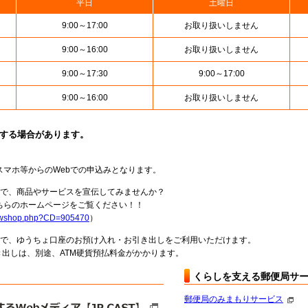
平日
土曜日
9:00～17:00
お取り扱いしません
9:00～16:00
お取り扱いしません
9:00～17:30
9:00～17:00
9:00～16:00
お取り扱いしません
止する場合があります。
スマホ等からのWebでの申込みとなります。
局で、商品やサービスを宣伝してみませんか？
らのホームページをご覧ください！！
howshop.php?CD=905470
）
料で、ゆうちょ口座のお預け入れ・お引き出しをご利用いただけます。
出しは、別途、ATM硬貨預払料金がかかります。
くらしを支える郵便局サ
郵便局のみまもりサービス