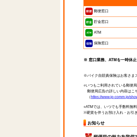
郵便窓口
貯金窓口
ATM
保険窓口
※ 窓口業務、ATMを一時休
※バイク自賠責保険はお客さま
○いつもご利用されている郵便
郵便局広告の詳しい内容はこち
（
https://www.jp-comm.jp/s
○ATMでは、いつでも手数料無
※硬貨を伴うお預け入れ・お引き
お知らせ