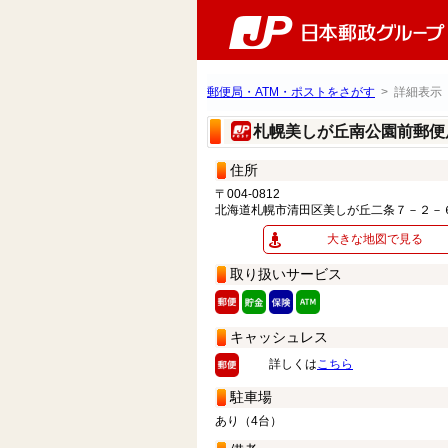
郵便局・ATM・ポストをさがす
> 詳細表示
札幌美しが丘南公園前郵
住所
〒004-0812
北海道札幌市清田区美しが丘二条７－２－
大きな地図で見る
取り扱いサービス
キャッシュレス
詳しくは
こちら
駐車場
あり（4台）