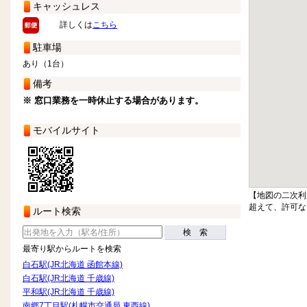
キャッシュレス
詳しくは
こちら
駐車場
あり（1台）
備考
※ 窓口業務を一時休止する場合があります。
モバイルサイト
【地図の二次利
超えて、許可な
ルート検索
検 索
最寄り駅からルートを検索
白石駅(JR北海道 函館本線)
白石駅(JR北海道 千歳線)
平和駅(JR北海道 千歳線)
南郷7丁目駅(札幌市交通局 東西線)