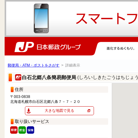
郵便局・ATM・ポストをさがす
> 詳細表示
(しろいしきたごうはちじょ
白石北郷八条簡易郵便局
住所
〒003-0838
北海道札幌市白石区北郷八条７－７－２０
大きな地図で見る
取り扱いサービス