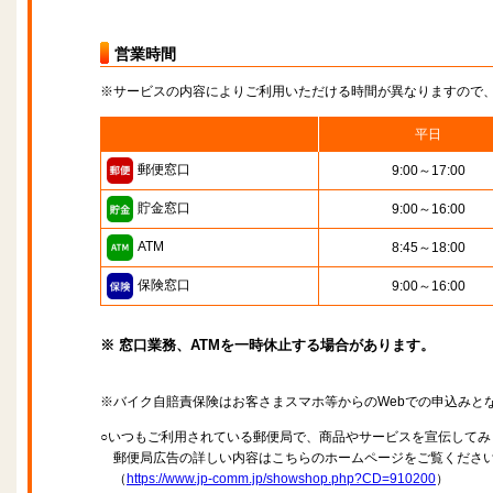
営業時間
※サービスの内容によりご利用いただける時間が異なりますので
平日
郵便窓口
9:00～17:00
貯金窓口
9:00～16:00
ATM
8:45～18:00
保険窓口
9:00～16:00
※ 窓口業務、ATMを一時休止する場合があります。
※バイク自賠責保険はお客さまスマホ等からのWebでの申込みと
○いつもご利用されている郵便局で、商品やサービスを宣伝してみ
郵便局広告の詳しい内容はこちらのホームページをご覧くださ
（
https://www.jp-comm.jp/showshop.php?CD=910200
）