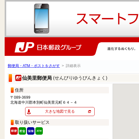
郵便局・ATM・ポストをさがす
> 詳細表示
(せんびりゆうびんきょく)
仙美里郵便局
住所
〒089-3699
北海道中川郡本別町仙美里元町６４－４
大きな地図で見る
取り扱いサービス