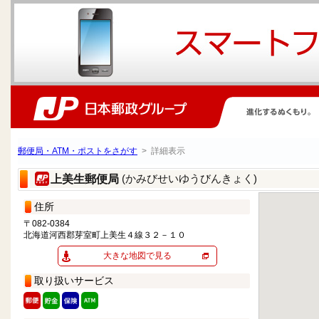
郵便局・ATM・ポストをさがす
> 詳細表示
(かみびせいゆうびんきょく)
上美生郵便局
住所
〒082-0384
北海道河西郡芽室町上美生４線３２－１０
大きな地図で見る
取り扱いサービス