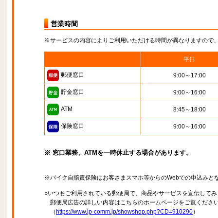
営業時間
※サービスの内容によりご利用いただける時間が異なりますので
平日
郵便窓口
9:00～17:00
貯金窓口
9:00～16:00
ATM
8:45～18:00
保険窓口
9:00～16:00
※ 窓口業務、ATMを一時休止する場合があります。
※バイク自賠責保険はお客さまスマホ等からのWebでの申込みと
○いつもご利用されている郵便局で、商品やサービスを宣伝してみ
郵便局広告の詳しい内容はこちらのホームページをご覧くださ
（
https://www.jp-comm.jp/showshop.php?CD=910290
）