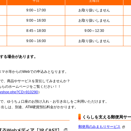
平日
土曜日
9:00～17:00
お取り扱いしません
9:00～16:00
お取り扱いしません
8:45～18:00
9:00～12:30
9:00～16:00
お取り扱いしません
止する場合があります。
スマホ等からのWebでの申込みとなります。
局で、商品やサービスを宣伝してみませんか？
らのホームページをご覧ください！！
howshop.php?CD=910290
）
料で、ゆうちょ口座のお預け入れ・お引き出しをご利用いただけます。
出しは、別途、ATM硬貨預払料金がかかります。
くらしを支える郵便局サ
郵便局のみまもりサービス