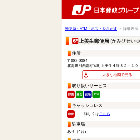
郵便局・ATM・ポストをさがす
> 詳細表示
(かみびせいゆ
上美生郵便局
住所
〒082-0384
北海道河西郡芽室町上美生４線３２－１０
大きな地図で見る
取り扱いサービス
キャッシュレス
詳しくは
こちら
駐車場
あり（4台）