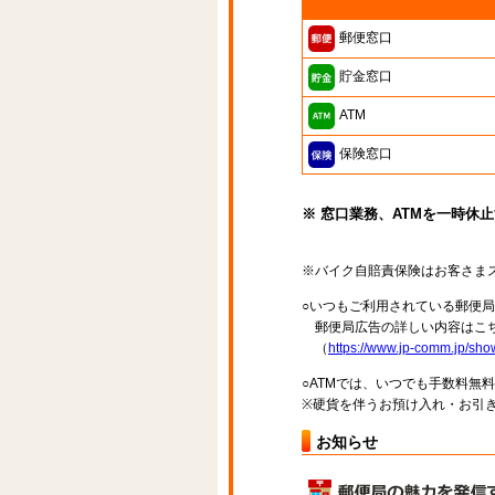
郵便窓口
貯金窓口
ATM
保険窓口
※ 窓口業務、ATMを一時休
※バイク自賠責保険はお客さま
○いつもご利用されている郵便
郵便局広告の詳しい内容はこち
（
https://www.jp-comm.jp/s
○ATMでは、いつでも手数料無
※硬貨を伴うお預け入れ・お引き
お知らせ