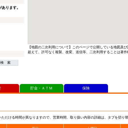
があります。
【地図の二次利用について】このページで公開している地図及び
超えて、許可なく複製、改変、送信等、二次利用することは著作
検 索
便
貯金・ＡＴＭ
保険
いただける時間が異なりますので、営業時間、取り扱い内容の詳細は、タブを切り