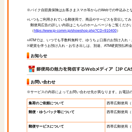
※バイク自賠責保険はお客さまスマホ等からのWebでの申込みと
○いつもご利用されている郵便局で、商品やサービスを宣伝してみ
郵便局広告の詳しい内容はこちらのホームページをご覧くださ
（
https://www.jp-comm.jp/showshop.php?CD=910400
）
○ATMでは、いつでも手数料無料で、ゆうちょ口座のお預け入れ
※硬貨を伴うお預け入れ・お引き出しは、別途、ATM硬貨預払料
お知らせ
お問い合わせ
※サービスの内容によってお問い合わせ先が異なります。お電話
集荷のご依頼について
西帯広郵便局
（
郵便・ゆうパック等について
西帯広郵便局
（
郵便サービスについて
西帯広郵便局
（