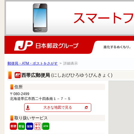
郵便局・ATM・ポストをさがす
> 詳細表示
(にしおびひろゆうびんきょく)
西帯広郵便局
住所
〒080-2499
北海道帯広市西二十四条南１－７－５
大きな地図で見る
取り扱いサービス