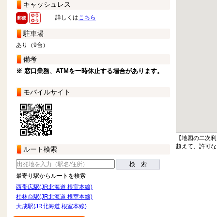
キャッシュレス
詳しくは
こちら
駐車場
あり（9台）
備考
※ 窓口業務、ATMを一時休止する場合があります。
モバイルサイト
【地図の二次利
超えて、許可な
ルート検索
検 索
最寄り駅からルートを検索
西帯広駅(JR北海道 根室本線)
柏林台駅(JR北海道 根室本線)
大成駅(JR北海道 根室本線)