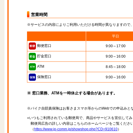
営業時間
※サービスの内容によりご利用いただける時間が異なりますので
平日
郵便窓口
9:00～17:00
貯金窓口
9:00～16:00
ATM
8:45～18:00
保険窓口
9:00～16:00
※ 窓口業務、ATMを一時休止する場合があります。
※バイク自賠責保険はお客さまスマホ等からのWebでの申込みと
○いつもご利用されている郵便局で、商品やサービスを宣伝してみ
郵便局広告の詳しい内容はこちらのホームページをご覧くださ
（
https://www.jp-comm.jp/showshop.php?CD=910610
）