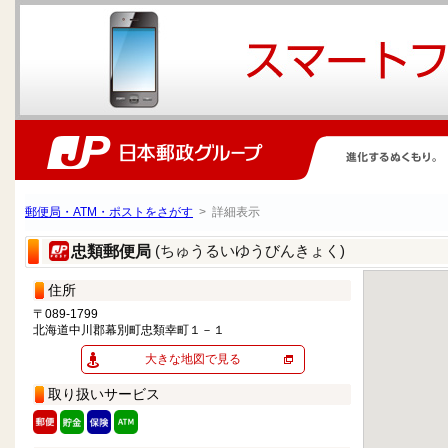
郵便局・ATM・ポストをさがす
> 詳細表示
(ちゅうるいゆうびんきょく)
忠類郵便局
住所
〒089-1799
北海道中川郡幕別町忠類幸町１－１
大きな地図で見る
取り扱いサービス