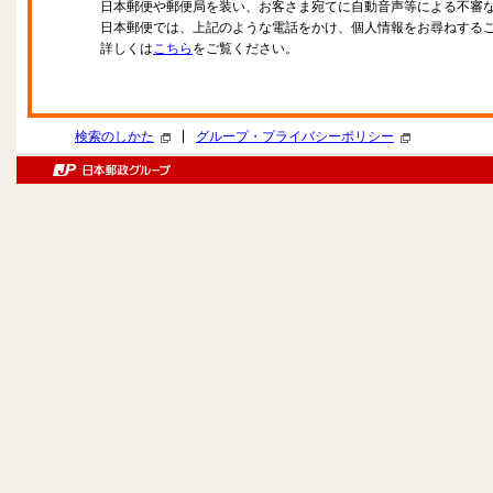
日本郵便や郵便局を装い、お客さま宛てに自動音声等による不審
日本郵便では、上記のような電話をかけ、個人情報をお尋ねする
詳しくは
こちら
をご覧ください。
|
検索のしかた
グループ・プライバシーポリシー