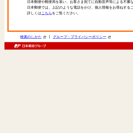
日本郵便や郵便局を装い、お客さま宛てに自動音声等による不審
日本郵便では、上記のような電話をかけ、個人情報をお尋ねする
詳しくは
こちら
をご覧ください。
|
検索のしかた
グループ・プライバシーポリシー