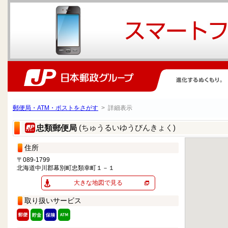
郵便局・ATM・ポストをさがす
> 詳細表示
(ちゅうるいゆうびんきょく)
忠類郵便局
住所
〒089-1799
北海道中川郡幕別町忠類幸町１－１
大きな地図で見る
取り扱いサービス