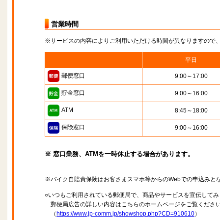
営業時間
※サービスの内容によりご利用いただける時間が異なりますので
平日
郵便窓口
9:00～17:00
貯金窓口
9:00～16:00
ATM
8:45～18:00
保険窓口
9:00～16:00
※ 窓口業務、ATMを一時休止する場合があります。
※バイク自賠責保険はお客さまスマホ等からのWebでの申込みと
○いつもご利用されている郵便局で、商品やサービスを宣伝してみ
郵便局広告の詳しい内容はこちらのホームページをご覧くださ
（
https://www.jp-comm.jp/showshop.php?CD=910610
）