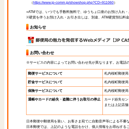
（
https://www.jp-comm.jp/showshop.php?CD=911060
）
○ATMでは、いつでも手数料無料で、ゆうちょ口座のお預け入れ
※硬貨を伴うお預け入れ・お引き出しは、別途、ATM硬貨預払料
お知らせ
お問い合わせ
※サービスの内容によってお問い合わせ先が異なります。お電話
郵便サービスについて
札内桜町郵便局
貯金サービスについて
札内桜町郵便局
保険サービスについて
札内桜町郵便局
通帳やカードの紛失・盗難に伴うお取引の停止
カード紛失セン
または上記店舗
日本郵便や郵便局を装い、お客さま宛てに自動音声等による不審
日本郵便では、上記のような電話をかけ、個人情報をお尋ねする