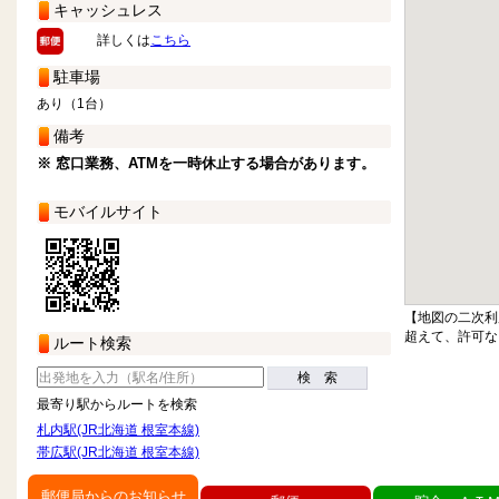
キャッシュレス
詳しくは
こちら
駐車場
あり（1台）
備考
※ 窓口業務、ATMを一時休止する場合があります。
モバイルサイト
【地図の二次利
超えて、許可な
ルート検索
検 索
最寄り駅からルートを検索
札内駅(JR北海道 根室本線)
帯広駅(JR北海道 根室本線)
郵便局からのお知らせ